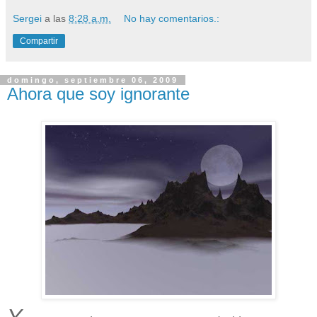
Sergei
a las
8:28 a.m.
No hay comentarios.:
Compartir
domingo, septiembre 06, 2009
Ahora que soy ignorante
Y