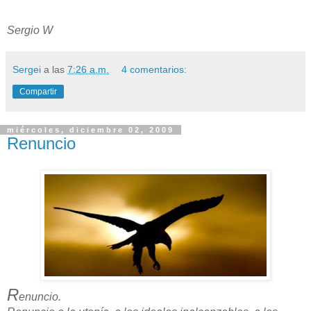
Sergio W
Sergei
a las
7:26 a.m.
4 comentarios:
Compartir
miércoles, diciembre 02, 2009
Renuncio
R
enuncio.