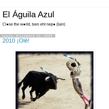
El Águila Azul
Cl●se the w●rld, txen eht nep● (lain)
lunes, diciembre 21, 2009
2010 ¡Olé!