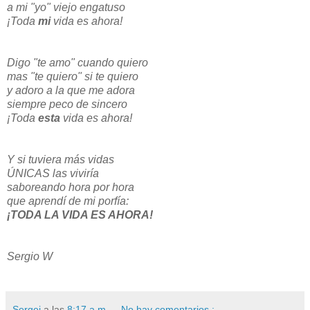
a mi "yo" viejo engatuso
¡Toda
mi
vida es ahora!
Digo "te amo" cuando quiero
mas "te quiero" si te quiero
y adoro a la que me adora
siempre peco de sincero
¡Toda
esta
vida es ahora!
Y si tuviera más vidas
ÚNICAS las viviría
saboreando hora por hora
que aprendí de mi porfía:
¡TODA LA VIDA ES AHORA!
Sergio W
Sergei
a las
8:17 a.m.
No hay comentarios.: