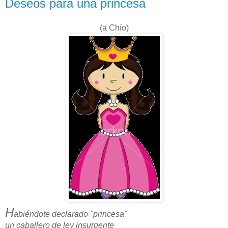
Deseos para una princesa
(a Chío)
H
abiéndote declarado "princesa"
un caballero de ley insurgente