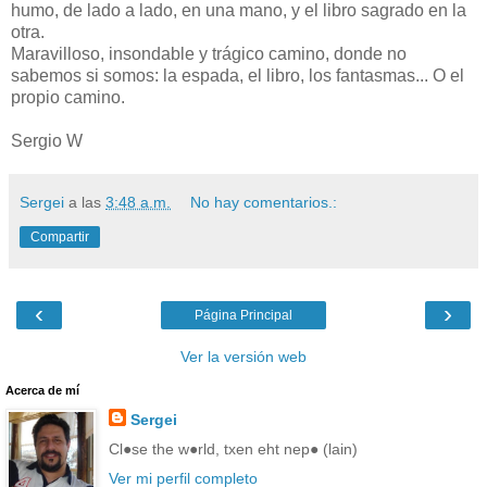
humo, de lado a lado, en una mano, y el libro sagrado en la
otra.
Maravilloso, insondable y trágico camino, donde no
sabemos si somos: la espada, el libro, los fantasmas... O el
propio camino.
Sergio W
Sergei
a las
3:48 a.m.
No hay comentarios.:
Compartir
‹
›
Página Principal
Ver la versión web
Acerca de mí
Sergei
Cl●se the w●rld, txen eht nep● (lain)
Ver mi perfil completo