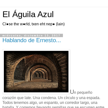
El Águila Azul
Cl●se the w●rld, txen eht nep● (lain)
miércoles, diciembre 13, 2017
Hablando de Ernesto...
U
n pequeño
corazón que late. Una condena. Un círculo y una espada.
Todos tenemos algo, un espanto, un corredor largo, una
batalla. Y corremos llevando semillas que se escurren entre