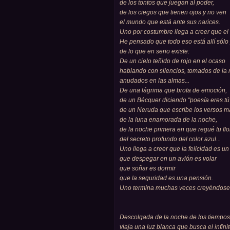
de los tontos que juegan al poder,
de los ciegos que tienen ojos y no ven
el mundo que está ante sus narices.
Uno por costumbre llega a creer que e
He pensado que todo eso está allí sólo
de lo que en serio existe:
De un cielo teñido de rojo en el ocaso
hablando con silencios, tomados de la
anudados en las almas...
De una lágrima que brota de emoción,
de un Bécquer diciendo "poesía eres tú
de un Neruda que escribe los versos más
de la luna enamorada de la noche,
de la noche primera en que regué tu flo
del secreto profundo del color azul...
Uno llega a creer que la felicidad es un 
que despegar en un avión es volar
que soñar es dormir
que la seguridad es una pensión.
Uno termina muchas veces creyéndose 
Descolgada de la noche de los tiempos
viaja una luz blanca que busca el infini