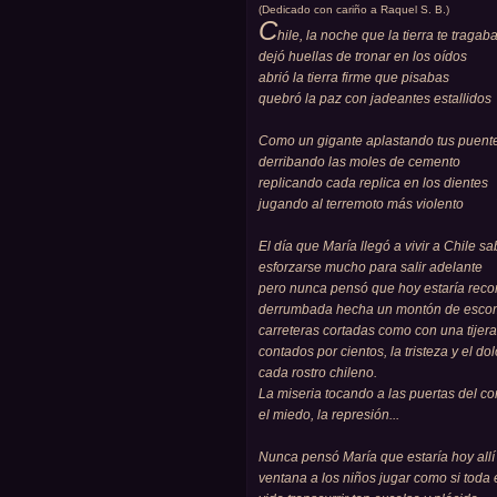
(Dedicado con cariño a Raquel S. B.)
C
hile, la noche que la tierra te tragab
dejó huellas de tronar en los oídos
abrió la tierra firme que pisabas
quebró la paz con jadeantes estallidos
Como un gigante aplastando tus puent
derribando las moles de cemento
replicando cada replica en los dientes
jugando al terremoto más violento
El día que María llegó a vivir a Chile s
esforzarse mucho para salir adelante
pero nunca pensó que hoy estaría rec
derrumbada hecha un montón de escom
carreteras cortadas como con una tijera
contados por cientos, la tristeza y el do
cada rostro chileno.
La miseria tocando a las puertas del c
el miedo, la represión...
Nunca pensó María que estaría hoy allí 
ventana a los niños jugar como si toda es