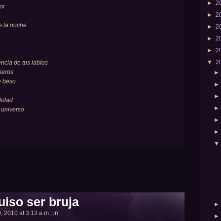
►
2
or
►
2
a
de la noche
►
2
►
2
►
2
▼
2
ncia de tus labios
ieros
e beso
lidad
i universo
uiso ser bruja
, 2010 at 3:13 a.m., in