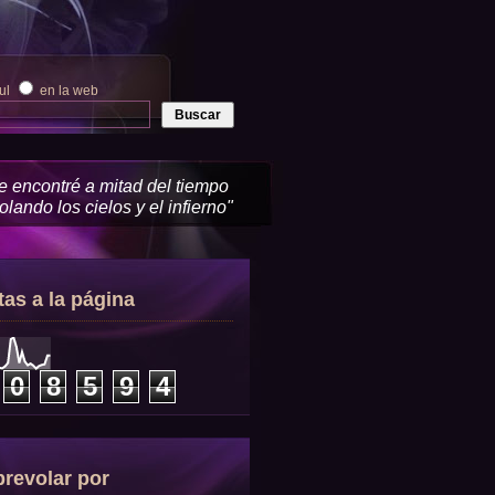
zul
en la web
me encontré a mitad del tiempo
lando los cielos y el infierno"
tas a la página
0
8
5
9
4
revolar por