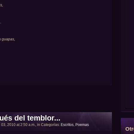
s,
.
as guapas,
és del temblor...
 03, 2010 at 2:50 a.m., in Categorías:
Escritos
,
Poemas
Otr