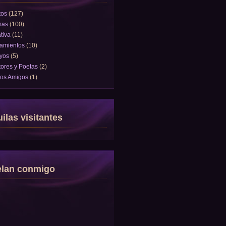
tos
(127)
mas
(100)
tiva
(11)
amientos
(10)
yos
(5)
tores y Poetas
(2)
tos Amigos
(1)
ilas visitantes
elan conmigo