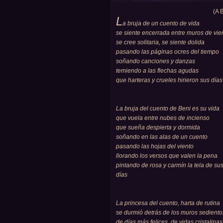
(A 
L
a bruja de un cuento de vida
se siente encerrada entre muros de vie
se cree solitaria, se siente dolida
pasando las páginas ocres del tiempo
soñando canciones y danzas
temiendo a las flechas agudas
que harteras y crueles hirieron sus días
La bruja del cuento de Beni es su vida
que vuela entre nubes de incienso
que sueña despierta y dormida
soñando en las alas de un cuento
pasando las hojas del viento
llorando los versos que valen la pena
pintando de rosa y carmín la tela de su
días
La princesa del cuento, harta de rutina
se durmió detrás de los muros sediento
de días más felices, de vidas cristalinas