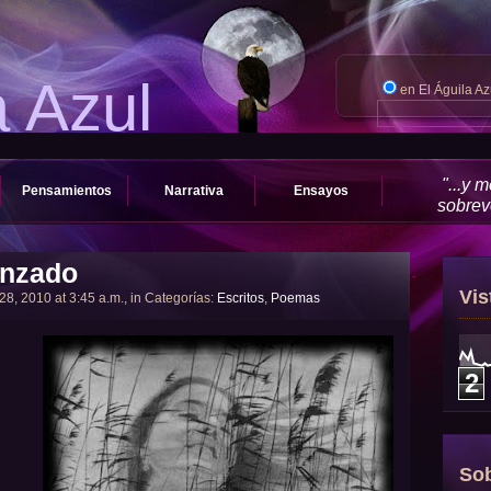
a Azul
en El Águila A
"...y 
Pensamientos
Narrativa
Ensayos
sobrevo
anzado
Vis
8, 2010 at 3:45 a.m., in Categorías:
Escritos
,
Poemas
2
Sob