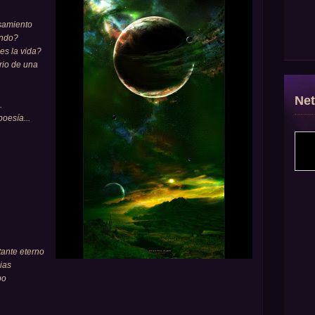
samiento
undo?
es la vida?
rio de una
Ne
.
oesía...
tante eterno
ias
po