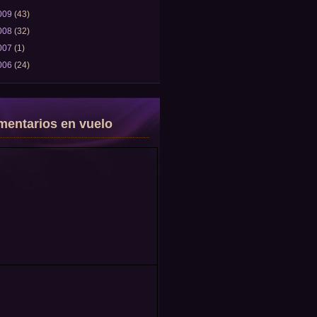
009
(43)
008
(32)
007
(1)
006
(24)
entarios en vuelo