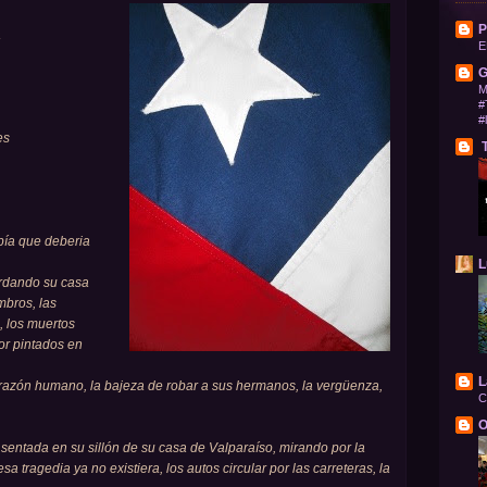
P
a
E
G
M
#
#
es
T
abía que deberia
L
ordando su casa
bros, las
, los muertos
lor pintados en
L
orazón humano, la bajeza de robar a sus hermanos, la vergüenza,
C
O
sentada en su sillón de su casa de Valparaíso, mirando por la
a tragedia ya no existiera, los autos circular por las carreteras, la