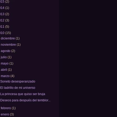
015
(2)
014
(1)
013
(2)
012
(3)
011
(5)
010
(15)
►
diciembre
(1)
►
noviembre
(1)
►
agosto
(2)
►
julio
(1)
►
mayo
(1)
►
abril
(1)
▼
marzo
(4)
Soneto desesperanzado
El ladrillo de mi universo
La princesa que quiso ser bruja
Deseos para después del temblor...
►
febrero
(1)
►
enero
(3)