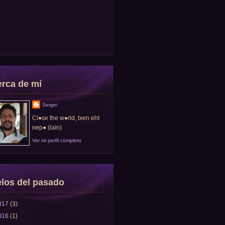
rca de mí
Sergei
Cl●se the w●rld, txen eht
nep● (lain)
Ver mi perfil completo
los del pasado
017
(3)
016
(1)