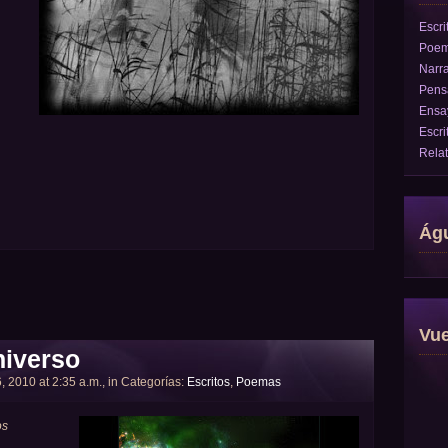
Escri
Poe
Narra
Pens
Ensa
Escri
Rela
Águ
Vu
universo
, 2010 at 2:35 a.m., in Categorías:
Escritos
,
Poemas
os