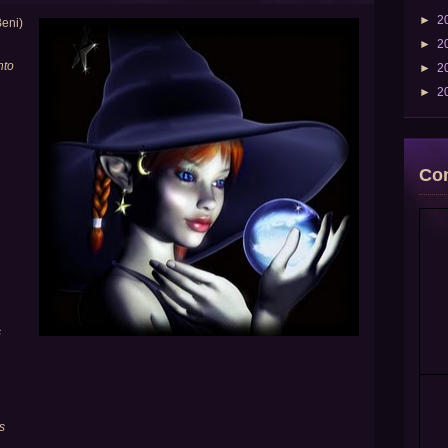
►
2
Beni)
►
2
nto
►
2
►
2
Com
s
s