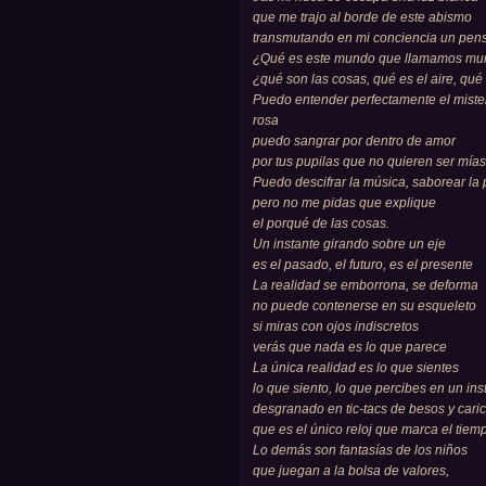
que me trajo al borde de este abismo
transmutando en mi conciencia un pen
¿Qué es este mundo que llamamos m
¿qué son las cosas, qué es el aire, qué 
Puedo entender perfectamente el miste
rosa
puedo sangrar por dentro de amor
por tus pupilas que no quieren ser mías
Puedo descifrar la música, saborear la p
pero no me pidas que explique
el porqué de las cosas.
Un instante girando sobre un eje
es el pasado, el futuro, es el presente
La realidad se emborrona, se deforma
no puede contenerse en su esqueleto
si miras con ojos indiscretos
verás que nada es lo que parece
La única realidad es lo que sientes
lo que siento, lo que percibes en un ins
desgranado en tic-tacs de besos y caric
que es el único reloj que marca el tiem
Lo demás son fantasías de los niños
que juegan a la bolsa de valores,