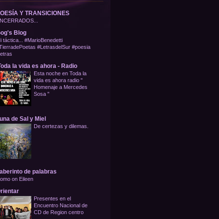
OESÍA Y TRANSICIONES
NCERRADOS...
og's Blog
i táctica... #MarioBenedetti
TierradePoetas #LetrasdelSur #poesia
letras
oda la vida es ahora - Radio
Esta noche en Toda la
vida es ahora radio "
Homenaje a Mercedes
Sosa "
una de Sal y Miel
De certezas y dilemas.
aberinto de palabras
omo on Eileen
rientar
Presentes en el
Encuentro Nacional de
CD de Region centro