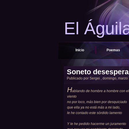
El Águil
Inicio
Poemas
Soneto desesper
Publicado por
Sergei
, domingo, marzo 2
H
ablando de hombre a hombre con el
viento
no por loco, más bien por desquiciado
que ella ya no está más a mi lado,
le he contado este sórdido lamento
Y le he pedido hacerme un juramento