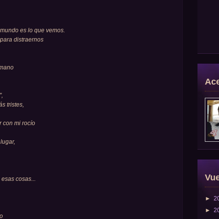
l mundo es lo que vemos.
 para distraernos
 mano
Ace
",
 tristes,
r con mi rocío
lugar,
Vue
esas cosas...
►
2
►
2
to