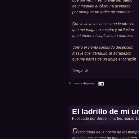
que por ver mi semblante derrotado
de inmediato el céfiro ha aceptado
por menguar un ardite mi tormento:
Que le lleve los besos que le ofrezco
que me traiga un suspiro y mi ilusión
que termine el suplicio que padezco...
Volvió el viento soplando decepción
mas le dije: tranquilo, te agradezco
que me partas de un golpe el corazón
Sergio W
0 huevos dejados
El ladrillo de mi 
Publicado por
Sergei
, martes, marzo 16
D
escolgada de la noche de los tiemp
tras mi nuca se escapa una luz blanca