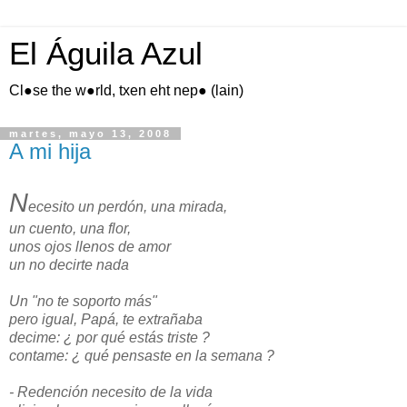
El Águila Azul
Cl●se the w●rld, txen eht nep● (lain)
martes, mayo 13, 2008
A mi hija
N
ecesito un perdón, una mirada,
un cuento, una flor,
unos ojos llenos de amor
un no decirte nada
Un "no te soporto más"
pero igual, Papá, te extrañaba
decime: ¿ por qué estás triste ?
contame: ¿ qué pensaste en la semana ?
- Redención necesito de la vida