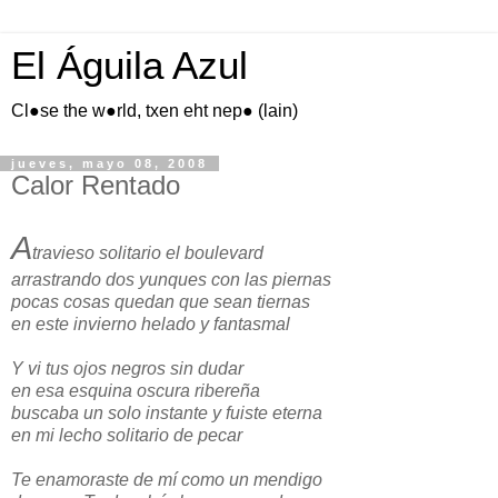
El Águila Azul
Cl●se the w●rld, txen eht nep● (lain)
jueves, mayo 08, 2008
Calor Rentado
A
travieso solitario el boulevard
arrastrando dos yunques con las piernas
pocas cosas quedan que sean tiernas
en este invierno helado y fantasmal
Y vi tus ojos negros sin dudar
en esa esquina oscura ribereña
buscaba un solo instante y fuiste eterna
en mi lecho solitario de pecar
Te enamoraste de mí como un mendigo