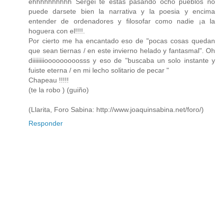
ehhhhhhhhhh Sergei te estas pasando ocho pueblos no
puede darsete bien la narrativa y la poesia y encima
entender de ordenadores y filosofar como nadie ¡a la
hoguera con el!!!!.
Por cierto me ha encantado eso de "pocas cosas quedan
que sean tiernas / en este invierno helado y fantasmal". Oh
diiiiiiiiooooooooosss y eso de "buscaba un solo instante y
fuiste eterna / en mi lecho solitario de pecar "
Chapeau !!!!!
(te la robo ) (guiño)
(Llarita, Foro Sabina: http://www.joaquinsabina.net/foro/)
Responder