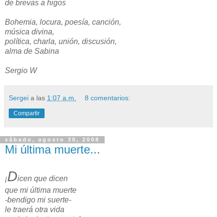
de brevas a higos
Bohemia, locura, poesía, canción,
música divina,
política, charla, unión, discusión,
alma de Sabina
Sergio W
Sergei
a las
1:07 a.m.
8 comentarios:
Compartir
sábado, agosto 30, 2008
Mi última muerte...
D
¡
icen que dicen
que mi última muerte
-bendigo mi suerte-
le traerá otra vida