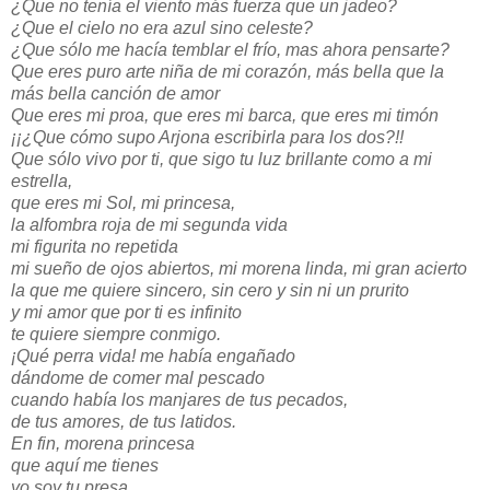
¿Que no tenía el viento más fuerza que un jadeo?
¿Que el cielo no era azul sino celeste?
¿Que sólo me hacía temblar el frío, mas ahora pensarte?
Que eres puro arte niña de mi corazón, más bella que la
más bella canción de amor
Que eres mi proa, que eres mi barca, que eres mi timón
¡¡¿Que cómo supo Arjona escribirla para los dos?!!
Que sólo vivo por ti, que sigo tu luz brillante como a mi
estrella,
que eres mi Sol, mi princesa,
la alfombra roja de mi segunda vida
mi figurita no repetida
mi sueño de ojos abiertos, mi morena linda, mi gran acierto
la que me quiere sincero, sin cero y sin ni un prurito
y mi amor que por ti es infinito
te quiere siempre conmigo.
¡Qué perra vida! me había engañado
dándome de comer mal pescado
cuando había los manjares de tus pecados,
de tus amores, de tus latidos.
En fin, morena princesa
que aquí me tienes
yo soy tu presa.