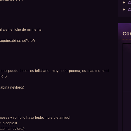
►
2
►
2
illa en el folio de mi mente.
Com
oaquinsabina.net/foro/)
 que puedo hacer es felicitarte, muy lindo poema, es mas me sentí
llo:S
abina.net/foro/)
eses y yo no lo haya leido, increible amigo!
lo copio!!!
abina.net/foro/)