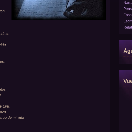
Narra
Pens
zón
Ensa
Escri
Rela
i alma
vida
Águ
os,
Vu
ntes
o
e Eva.
mazo
argo de mi vida