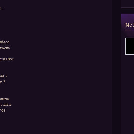
..
Ne
mañana
corazón
e gusanos
ida ?
te ?
mavera
mi alma
inos