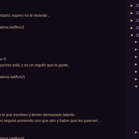
►
2
►
2
arlo, espero no te moleste...
►
2
bina.net/foro/)
►
2
▼
2
 !!!
pa'eso está, y es un orgullo que le guste,
bina.net/foro/)
 lo que escriben y tienen demasiado talento...
yo seguiré poniendo uno que otro y haber que les parecen...
bina.net/foro/)