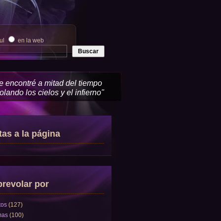
zul
en la web
me encontré a mitad del tiempo
lando los cielos y el infierno"
tas a la página
revolar por
tos
(127)
mas
(100)