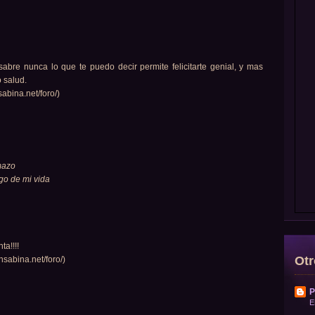
bre nunca lo que te puedo decir permite felicitarte genial, y mas
 salud.
sabina.net/foro/)
mazo
go de mi vida
ta!!!!
Otr
nsabina.net/foro/)
P
E