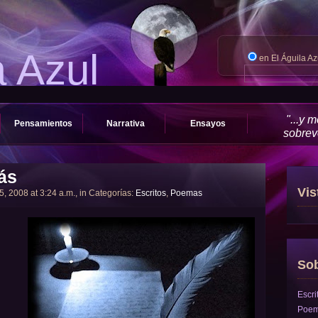
a Azul
en El Águila A
"...y 
Pensamientos
Narrativa
Ensayos
sobrevo
ás
Vis
5, 2008 at 3:24 a.m., in Categorías:
Escritos
,
Poemas
Sob
Escri
Poe