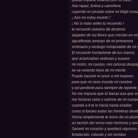
quede impune volando por mi cielo.
Ave rapaz, furtiva y carroñera
cayendo en picada sobre mi frágil cora
¡ Aún no estoy muerto !
¡ No si mato antes tu recuerdo !
tu recuerdo asesino de destinos
segador de las flores que crecían en m
aguafiestas amargo de mi primavera
victimario y verdugo inimputable de mi 
El recuerdo horripilante de tus manos
que acariciaban sedosas y suaves
mi rostro, mi cuerpo, mis (ahora) despoj
se va volando lejos de mi mente.
Puedo hacerle el amor a mil mujeres
para que mi sexo inunde mi cerebro
y así perderte para siempre de repente.
No me importa que tú fueras esa que a
me hicieras volar y salirme de mi cuerp
cuando a ti te lo hacía hasta estallar
como si fueses todas las hembras desd
Ahora simplemente te borro de un plu
un tachón del verso más hermoso y am
Sanaré mi corazón y quedará vigoroso
fortalecido, robusto y sin heridas