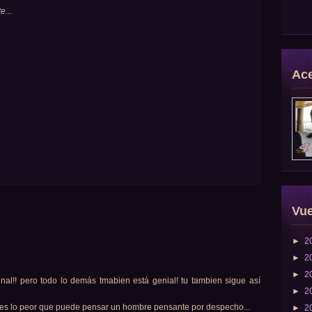
...
Ace
Vue
►
2
►
2
►
2
inal!! pero todo lo demás tmabien está genial! tu tambien sigue así
►
2
ue es lo peor que puede pensar un hombre pensante por despecho...
►
2