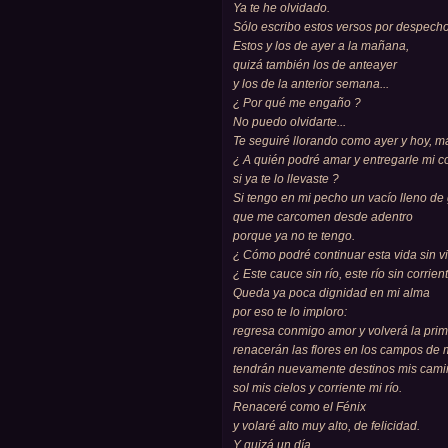
Ya te he olvidado.
Sólo escribo estos versos por despecho.
Estos y los de ayer a la mañana,
quizá también los de anteayer
y los de la anterior semana...
¿ Por qué me engaño ?
No puedo olvidarte...
Te seguiré llorando como ayer y hoy, 
¿ A quién podré amar y entregarle mi 
si ya te lo llevaste ?
Si tengo en mi pecho un vacío lleno d
que me carcomen desde adentro
porque ya no te tengo.
¿ Cómo podré continuar esta vida sin v
¿ Este cauce sin río, este río sin corrien
Queda ya poca dignidad en mi alma
por eso te lo imploro:
regresa conmigo amor y volverá la pri
renacerán las flores en los campos de 
tendrán nuevamente destinos mis cam
sol mis cielos y corriente mi río.
Renaceré como el Fénix
y volaré alto muy alto, de felicidad.
Y quizá un día...