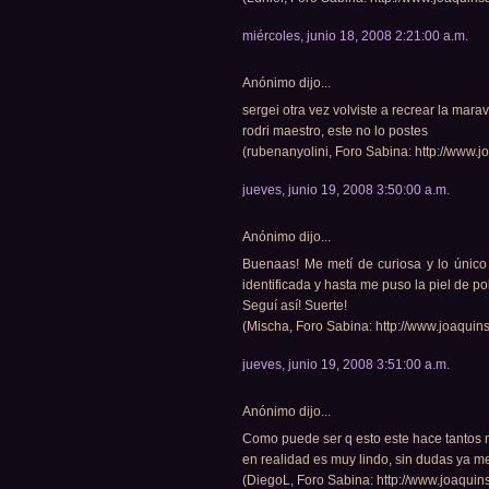
miércoles, junio 18, 2008 2:21:00 a.m.
Anónimo dijo...
sergei otra vez volviste a recrear la marav
rodri maestro, este no lo postes
(rubenanyolini, Foro Sabina: http://www.j
jueves, junio 19, 2008 3:50:00 a.m.
Anónimo dijo...
Buenaas! Me metí de curiosa y lo único
identificada y hasta me puso la piel de po
Seguí así! Suerte!
(Mischa, Foro Sabina: http://www.joaquins
jueves, junio 19, 2008 3:51:00 a.m.
Anónimo dijo...
Como puede ser q esto este hace tantos m
en realidad es muy lindo, sin dudas ya me 
(DiegoL, Foro Sabina: http://www.joaquins