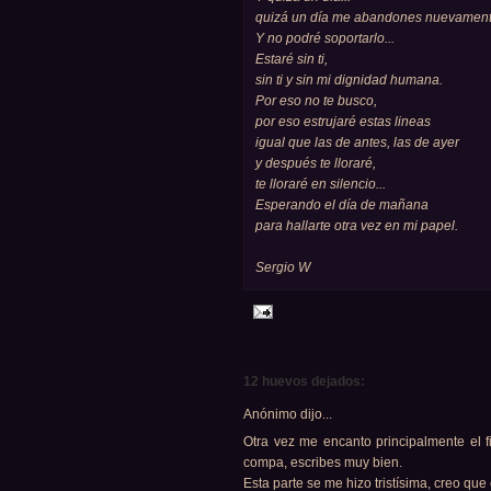
quizá un día me abandones nuevamente
Y no podré soportarlo...
Estaré sin ti,
sin ti y sin mi dignidad humana.
Por eso no te busco,
por eso estrujaré estas lineas
igual que las de antes, las de ayer
y después te lloraré,
te lloraré en silencio...
Esperando el día de mañana
para hallarte otra vez en mi papel.
Sergio W
12 huevos dejados:
Anónimo dijo...
Otra vez me encanto principalmente el f
compa, escribes muy bien.
Esta parte se me hizo tristísima, creo q