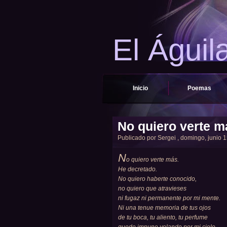
El Águil
Inicio
Poemas
No quiero verte m
Publicado por
Sergei
, domingo, junio 1
N
o quiero verte más.
He decretado.
No quiero haberte conocido,
no quiero que atravieses
ni fugaz ni permanente por mi mente.
Ni una tenue memoria de tus ojos
de tu boca, tu aliento, tu perfume