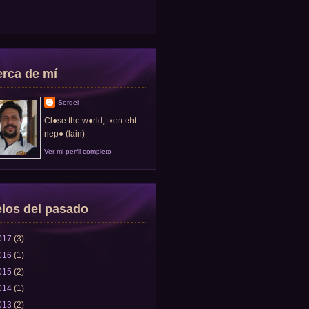
rca de mí
Sergei
Cl●se the w●rld, txen eht
nep● (lain)
Ver mi perfil completo
los del pasado
017
(3)
016
(1)
015
(2)
014
(1)
013
(2)