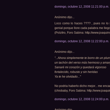
domingo, octubre 12, 2008 11:21:00 p.m.
Anónimo dijo...
Loco como lo haces ???? , pues no lo sa
genial porque llore cada palabra me llego
(Polzitro, Foro Sabina: http://www.joaquin
domingo, octubre 12, 2008 11:22:00 p.m.
Anónimo dijo...
"...Ahora simplemente te borro de un plu
un tachón del verso más hermoso y amar
Sanaré mi corazón y quedará vigoroso
fortalecido, robusto y sin heridas
Ya te he olvidado..."
No podria haberlo dicho mejor... me encan
(chiobaby, Foro Sabina: http://www.joaqui
domingo, octubre 12, 2008 11:24:00 p.m.
Anónimo dijo...