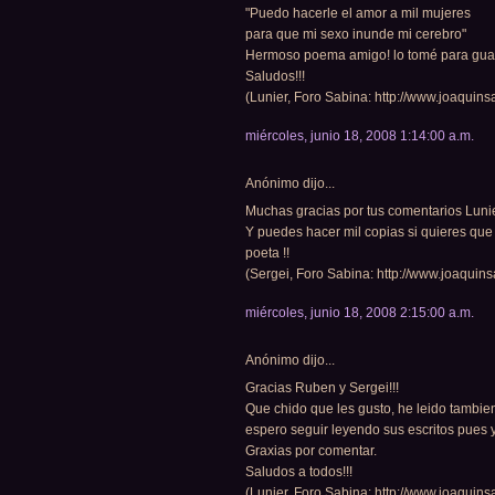
"Puedo hacerle el amor a mil mujeres
para que mi sexo inunde mi cerebro"
Hermoso poema amigo! lo tomé para guard
Saludos!!!
(Lunier, Foro Sabina: http://www.joaquinsa
miércoles, junio 18, 2008 1:14:00 a.m.
Anónimo dijo...
Muchas gracias por tus comentarios Lunier
Y puedes hacer mil copias si quieres que 
poeta !!
(Sergei, Foro Sabina: http://www.joaquinsa
miércoles, junio 18, 2008 2:15:00 a.m.
Anónimo dijo...
Gracias Ruben y Sergei!!!
Que chido que les gusto, he leido tambien
espero seguir leyendo sus escritos pues 
Graxias por comentar.
Saludos a todos!!!
(Lunier, Foro Sabina: http://www.joaquinsa