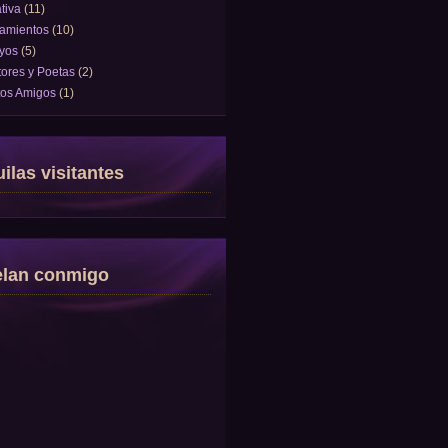
tiva
(11)
amientos
(10)
yos
(5)
tores y Poetas
(2)
tos Amigos
(1)
ilas visitantes
elan conmigo