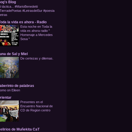
og's Blog
i táctica... #MarioBenedetti
TierradePoetas #LetrasdelSur #poesia
letras
oda la vida es ahora - Radio
Esta noche en Toda la
vida es ahora radio "
Homenaje a Mercedes
Sosa "
una de Sal y Miel
De certezas y dilemas.
aberinto de palabras
omo on Eileen
rientar
Presentes en el
Encuentro Nacional de
CD de Region centro
elirios de Muñekita CaT