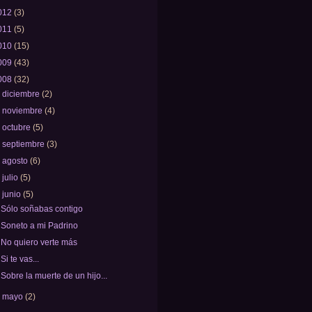
012
(3)
011
(5)
010
(15)
009
(43)
008
(32)
►
diciembre
(2)
►
noviembre
(4)
►
octubre
(5)
►
septiembre
(3)
►
agosto
(6)
►
julio
(5)
▼
junio
(5)
Sólo soñabas contigo
Soneto a mi Padrino
No quiero verte más
Si te vas...
Sobre la muerte de un hijo...
►
mayo
(2)