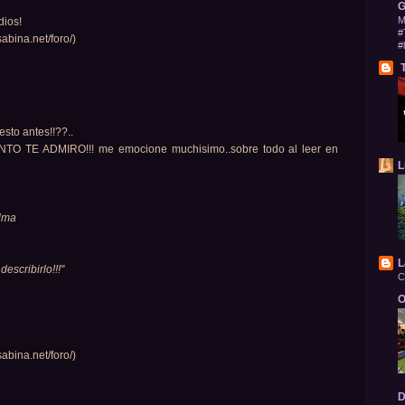
G
M
dios!
#
abina.net/foro/)
#
T
esto antes!!??..
¡CUANTO TE ADMIRO!!! me emocione muchisimo..sobre todo al leer en
L
alma
L
escribirlo!!!"
C
O
abina.net/foro/)
D