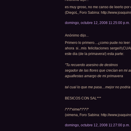
es muy groso, no me canso de leerlo por 
(DiegoL, Foro Sabina: http://www.joaquins
domingo, octubre 12, 2008 11:25:00 p.m.
Anónimo dijo...
Primero lo primero....¿como pude no leer 
ahora si...mis felicitaciones sergei!!
este dia (de la primavera!) esta parte:
"Tu recuerdo asesino de destinos
segador de las flores que crecían en mi 
aguafiestas amargo de mi primavera
tal cual lo que me pasa....mejor no podria d
BESICOS CON SAL***
/*/*/*xime/*/*/*/*
(ximena, Foro Sabina: http://www.joaquins
domingo, octubre 12, 2008 11:27:00 p.m.