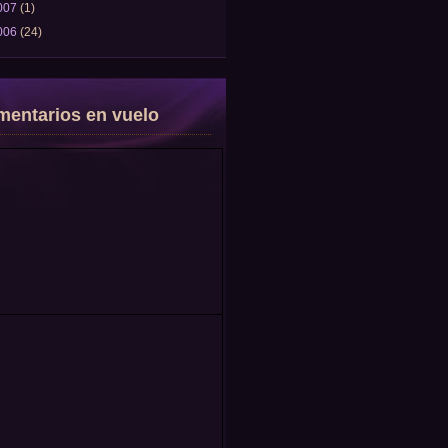
007
(1)
006
(24)
entarios en vuelo