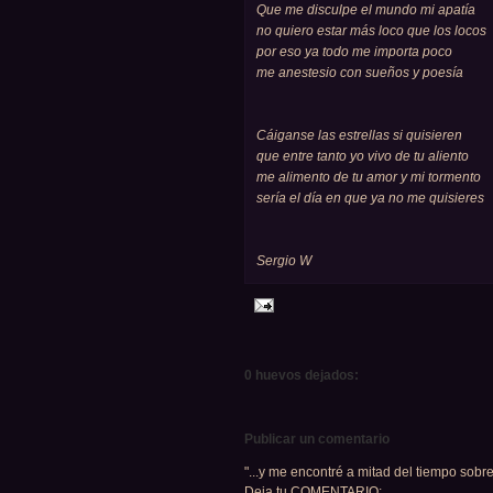
Que me disculpe el mundo mi apatía
no quiero estar más loco que los locos
por eso ya todo me importa poco
me anestesio con sueños y poesía
Cáiganse las estrellas si quisieren
que entre tanto yo vivo de tu aliento
me alimento de tu amor y mi tormento
sería el día en que ya no me quisieres
Sergio W
0 huevos dejados:
Publicar un comentario
"...y me encontré a mitad del tiempo sobre
Deja tu COMENTARIO: