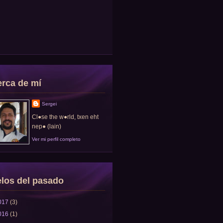
rca de mí
Sergei
Cl●se the w●rld, txen eht
nep● (lain)
Ver mi perfil completo
los del pasado
017
(3)
016
(1)