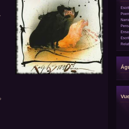
Escri
Poe
"
Narra
Pens
Ensa
Escri
Rela
Águ
Vu
o