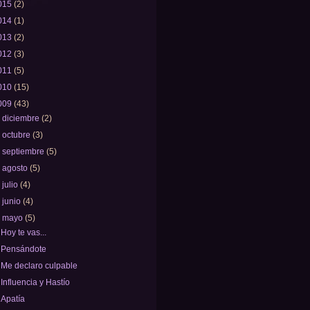
015
(2)
014
(1)
013
(2)
012
(3)
011
(5)
010
(15)
009
(43)
►
diciembre
(2)
►
octubre
(3)
►
septiembre
(5)
►
agosto
(5)
►
julio
(4)
►
junio
(4)
▼
mayo
(5)
Hoy te vas...
Pensándote
Me declaro culpable
Influencia y Hastío
Apatía