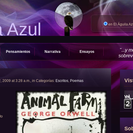
a Azul
en El Águila A
"...y 
Pensamientos
Narrativa
Ensayos
sobrevo
Vis
 2009 at 3:28 a.m., in Categorías:
Escritos
,
Poemas
2
do
Sob