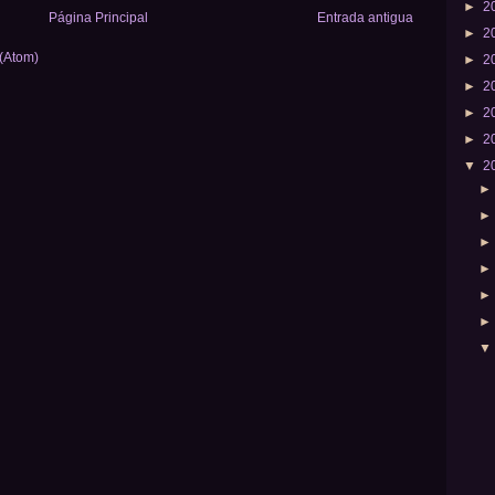
►
2
Página Principal
Entrada antigua
►
2
 (Atom)
►
2
►
2
►
2
►
2
▼
2