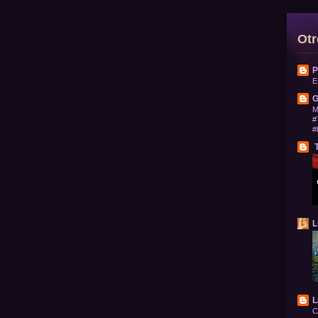
Otr
P
E
G
M
#
#
T
L
L
C