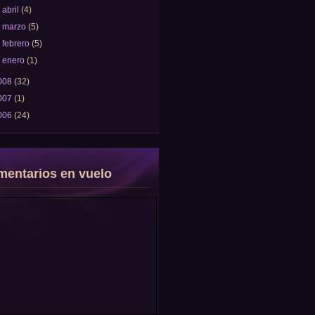
►
abril
(4)
►
marzo
(5)
►
febrero
(5)
►
enero
(1)
008
(32)
007
(1)
006
(24)
entarios en vuelo