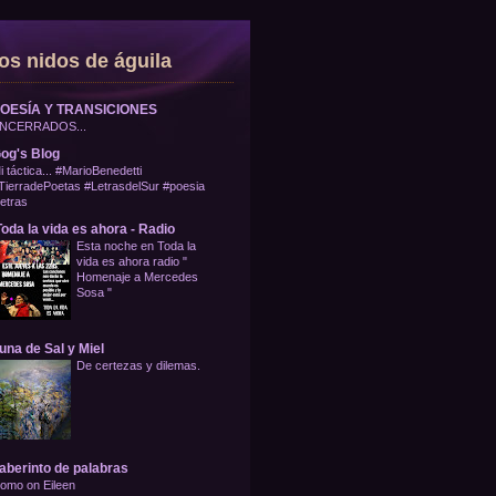
os nidos de águila
OESÍA Y TRANSICIONES
NCERRADOS...
og's Blog
i táctica... #MarioBenedetti
TierradePoetas #LetrasdelSur #poesia
letras
oda la vida es ahora - Radio
Esta noche en Toda la
vida es ahora radio "
Homenaje a Mercedes
Sosa "
una de Sal y Miel
De certezas y dilemas.
aberinto de palabras
omo on Eileen