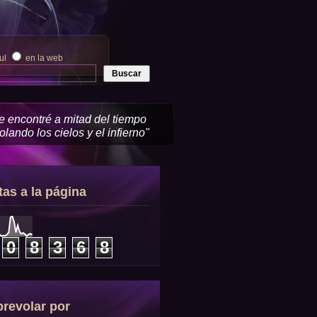
zul
en la web
me encontré a mitad del tiempo
lando los cielos y el infierno"
tas a la página
0
8
3
6
8
revolar por