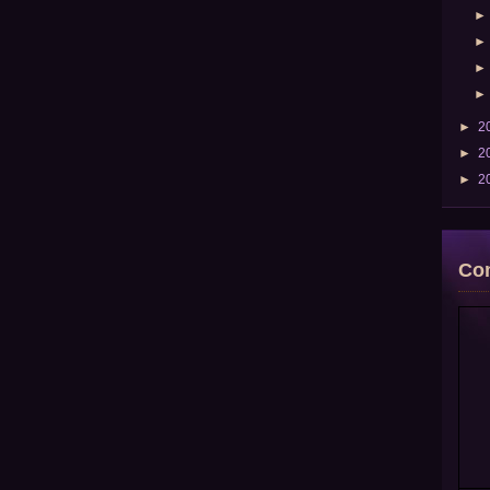
►
2
►
2
►
2
Com