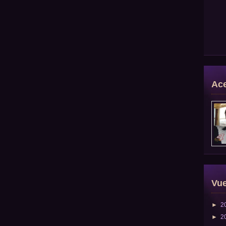
Ace
Vue
►
2
►
2