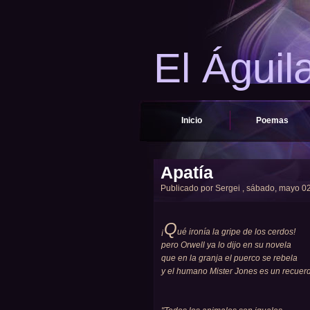
El Águil
Inicio
Poemas
Apatía
Publicado por
Sergei
, sábado, mayo 02,
Q
¡
ué ironía la gripe de los cerdos!
pero Orwell ya lo dijo en su novela
que en la granja el puerco se rebela
y el humano Mister Jones es un recuer