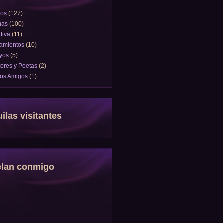
tos
(127)
mas
(100)
tiva
(11)
amientos
(10)
yos
(5)
tores y Poetas
(2)
tos Amigos
(1)
ilas visitantes
elan conmigo