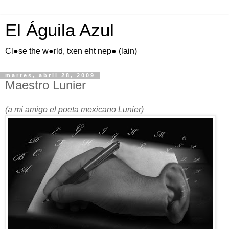
El Águila Azul
Cl●se the w●rld, txen eht nep● (lain)
martes, abril 28, 2009
Maestro Lunier
(a mi amigo el poeta mexicano Lunier)