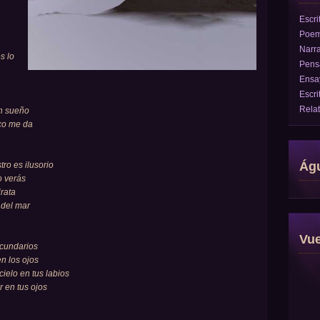
Escri
Poe
Narra
s lo
Pens
Ensa
Escri
Rela
un sueño
oco me da
Águ
ro es ilusorio
o verás
irata
 del mar
Vu
ecundarios
en los ojos
cielo en tus labios
 en tus ojos