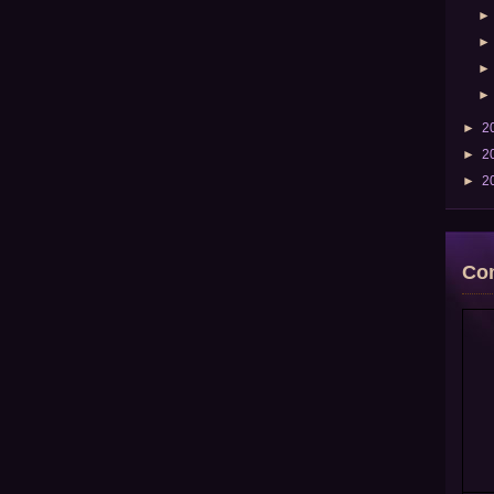
►
2
►
2
►
2
Com