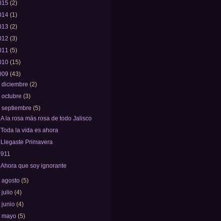
015
(2)
014
(1)
013
(2)
012
(3)
011
(5)
010
(15)
009
(43)
►
diciembre
(2)
►
octubre
(3)
▼
septiembre
(5)
A la rosa más rosa de todo Jalisco
Toda la vida es ahora
Llegaste Primavera
911
Ahora que soy ignorante
►
agosto
(5)
►
julio
(4)
►
junio
(4)
►
mayo
(5)