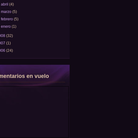
►
abril
(4)
►
marzo
(5)
►
febrero
(5)
►
enero
(1)
008
(32)
007
(1)
006
(24)
entarios en vuelo