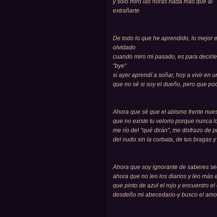
y sólo miro las horas nada más que al
extrañarte
De todo lo que he aprendido, lo mejor e
olvidado
cuando miro mi pasado, es para decirle
"bye"
si ayer aprendí a soñar, hoy a vivir en 
que no sé si soy el dueño, pero que p
Ahora que sé que el abismo frente nuest
que no existe tu velorio porque nunca l
me río del "qué dirán", me disfrazo de p
del nudo sin la corbata, de tus bragas y
Ahora que soy ignorante de saberes s
ahora que no leo los diarios y leo más 
que pinto de azul el rojo y encuentro el 
desdeño mi abecedario-y busco el amor