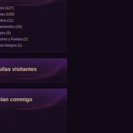
tos
(127)
mas
(100)
tiva
(11)
amientos
(10)
yos
(5)
tores y Poetas
(2)
tos Amigos
(1)
ilas visitantes
elan conmigo