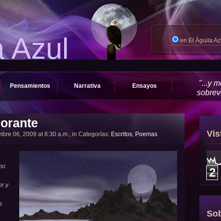
a Azul
en El Águila A
"...y 
Pensamientos
Narrativa
Ensayos
sobrevo
norante
Vis
bre 06, 2009 at 8:30 a.m., in Categorías:
Escritos
,
Poemas
mo
2
or y
s
Sob