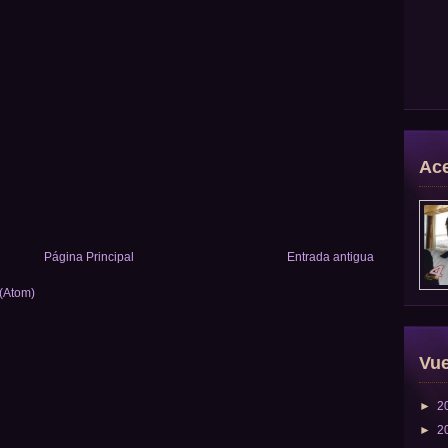
Ace
Página Principal
Entrada antigua
 (Atom)
Vue
►
2
►
2