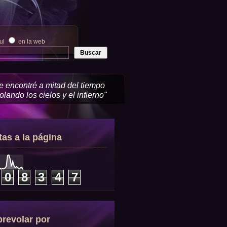
zul
en la web
me encontré a mitad del tiempo
lando los cielos y el infierno"
tas a la página
0
8
3
4
7
revolar por