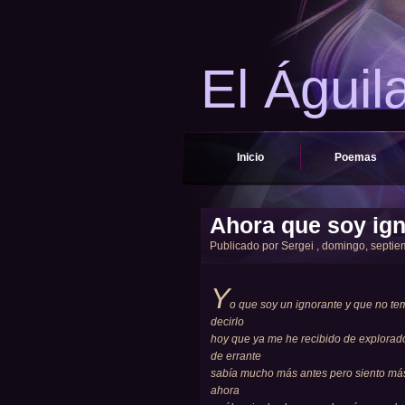
El Águil
Inicio
Poemas
Ahora que soy ig
Publicado por
Sergei
, domingo, septiem
Y
o que soy un ignorante y que no te
decirlo
hoy que ya me he recibido de explorad
de errante
sabía mucho más antes pero siento má
ahora