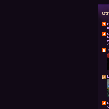
Otr
P
E
G
M
#
#
T
L
L
C