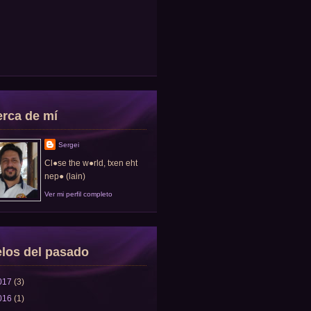
rca de mí
Sergei
Cl●se the w●rld, txen eht
nep● (lain)
Ver mi perfil completo
los del pasado
017
(3)
016
(1)