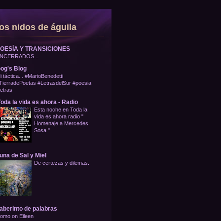
os nidos de águila
OESÍA Y TRANSICIONES
NCERRADOS...
og's Blog
i táctica... #MarioBenedetti
TierradePoetas #LetrasdelSur #poesia
letras
oda la vida es ahora - Radio
Esta noche en Toda la
vida es ahora radio "
Homenaje a Mercedes
Sosa "
una de Sal y Miel
De certezas y dilemas.
aberinto de palabras
omo on Eileen