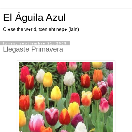
El Águila Azul
Cl●se the w●rld, txen eht nep● (lain)
lunes, septiembre 21, 2009
Llegaste Primavera