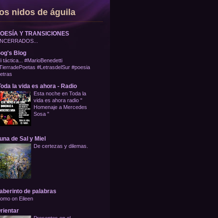
os nidos de águila
OESÍA Y TRANSICIONES
NCERRADOS...
og's Blog
i táctica... #MarioBenedetti
TierradePoetas #LetrasdelSur #poesia
letras
oda la vida es ahora - Radio
Esta noche en Toda la
vida es ahora radio "
Homenaje a Mercedes
Sosa "
una de Sal y Miel
De certezas y dilemas.
aberinto de palabras
omo on Eileen
rientar
Presentes en el