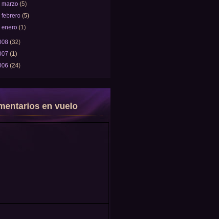
►
marzo
(5)
►
febrero
(5)
►
enero
(1)
008
(32)
007
(1)
006
(24)
entarios en vuelo