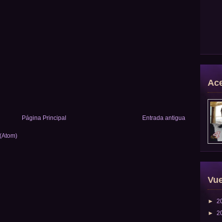
Ace
Página Principal
Entrada antigua
 (Atom)
Vue
►
2
►
2