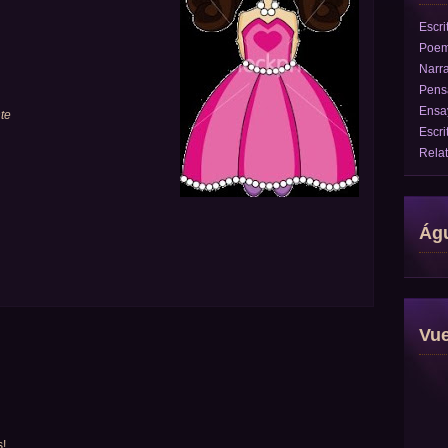
Escri
Poe
Narra
Pens
Ensa
te
Escri
Rela
Águ
Vu
s!