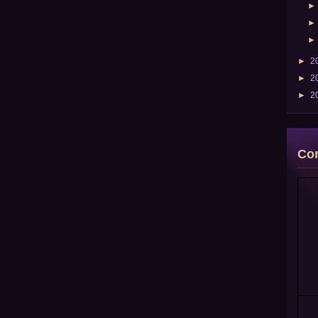
►
2
►
2
►
2
Com