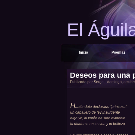
El Águil
Inicio
Poemas
Deseos para una 
Publicado por
Sergei
, domingo, octubre
H
abiéndote declarado "princesa"
un caballero de ley insurgente
digo yo, al varón ha sido evidente
la diadema en tu sien y tu belleza