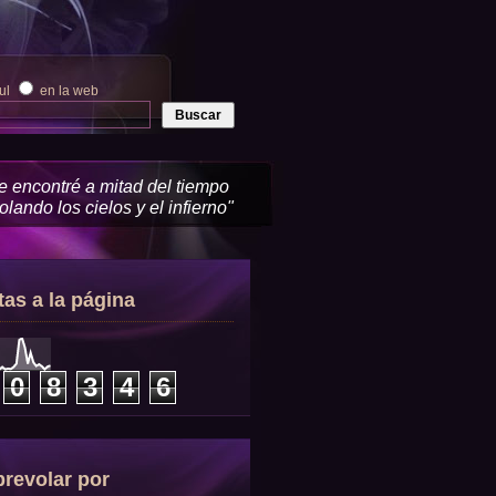
zul
en la web
me encontré a mitad del tiempo
lando los cielos y el infierno"
tas a la página
0
8
3
4
6
revolar por