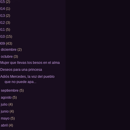
015
(2)
014
(1)
013
(2)
012
(3)
011
(5)
010
(15)
009
(43)
►
diciembre
(2)
▼
octubre
(3)
Mujer que llevas los besos en el alma
Deseos para una princesa
Adiós Mercedes, la voz del pueblo
que no puede apa...
►
septiembre
(5)
►
agosto
(5)
►
julio
(4)
►
junio
(4)
►
mayo
(5)
►
abril
(4)