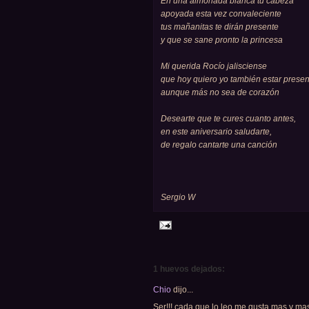
En una almohada blanca tu cabeza
apoyada esta vez convaleciente
tus mañanitas te dirán presente
y que se sane pronto la princesa
Mi querida Rocío jalisciense
que hoy quiero yo también estar presen
aunque más no sea de corazón
Desearte que te cures cuanto antes,
en este aniversario saludarte,
de regalo cantarte una canción
Sergio W
1 huevos dejados:
Chio
dijo...
Ser!!! cada que lo leo me gusta mas y ma