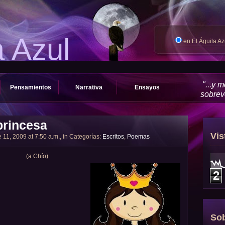
a Azul
en El Águila A
"...y 
Pensamientos
Narrativa
Ensayos
sobrevo
princesa
Vis
 11, 2009 at 7:50 a.m., in Categorías:
Escritos
,
Poemas
(a Chío)
2
Sob