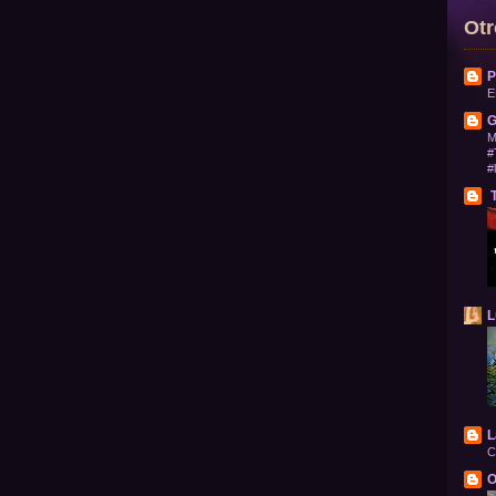
Otr
P
E
G
M
#
#
T
L
L
C
O