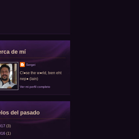
rca de mí
Sergei
Cl●se the w●rld, txen eht
nep● (lain)
Ver mi perfil completo
los del pasado
017
(3)
016
(1)