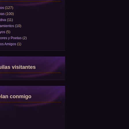
tos
(127)
mas
(100)
tiva
(11)
amientos
(10)
yos
(5)
tores y Poetas
(2)
tos Amigos
(1)
ilas visitantes
elan conmigo