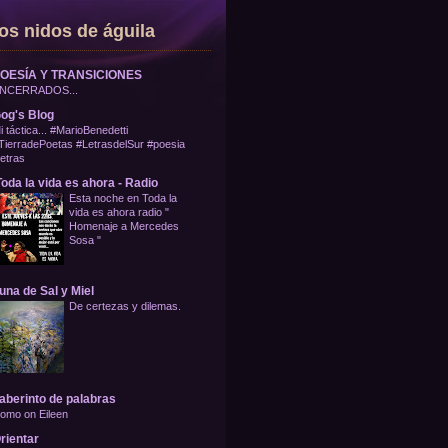
os nidos de águila
OESÍA Y TRANSICIONES
NCERRADOS...
og's Blog
i táctica... #MarioBenedetti
TierradePoetas #LetrasdelSur #poesia
letras
oda la vida es ahora - Radio
Esta noche en Toda la
vida es ahora radio "
Homenaje a Mercedes
Sosa "
una de Sal y Miel
De certezas y dilemas.
aberinto de palabras
omo on Eileen
rientar