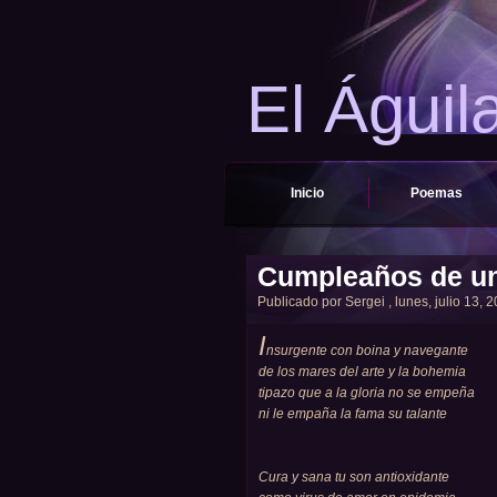
El Águil
Inicio
Poemas
Cumpleaños de un
Publicado por
Sergei
, lunes, julio 13, 
I
nsurgente con boina y navegante
de los mares del arte y la bohemia
tipazo que a la gloria no se empeña
ni le empaña la fama su talante
Cura y sana tu son antioxidante