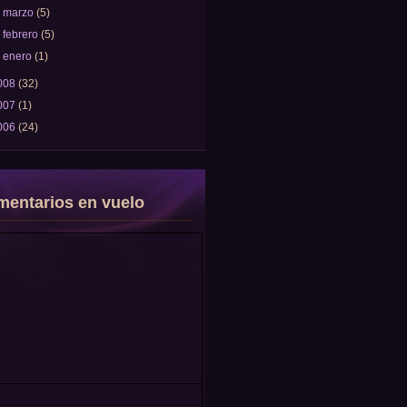
►
marzo
(5)
►
febrero
(5)
►
enero
(1)
008
(32)
007
(1)
006
(24)
entarios en vuelo