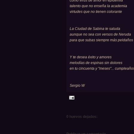
como virus de amor en epidemia
talento que no enseña la academia
virtudes que no tienen colorante
La Ciudad de Sabina te saluda
aunque no sea con versos de Neruda
para que subas siempre más peldaños
Y te desea éxito y amores
melodías de espinas sin dolores
en tu cincuenta y "meses"... cumpleaño
Sergio W
0 huevos dejados:
Publicar un comentario