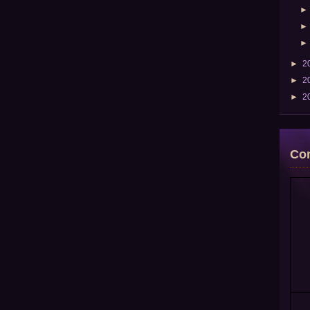
►
2
►
2
►
2
Com