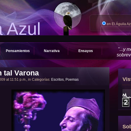
a Azul
en El Águila A
"...y 
Pensamientos
Narrativa
Ensayos
sobrevo
 tal Varona
Vis
2009 at 11:51 p.m., in Categorías:
Escritos
,
Poemas
2
Sob