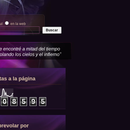
zul
en la web
me encontré a mitad del tiempo
lando los cielos y el infierno"
tas a la página
0
8
5
9
5
revolar por