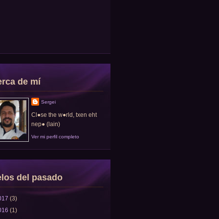
rca de mí
Sergei
Cl●se the w●rld, txen eht
nep● (lain)
Ver mi perfil completo
los del pasado
017
(3)
016
(1)