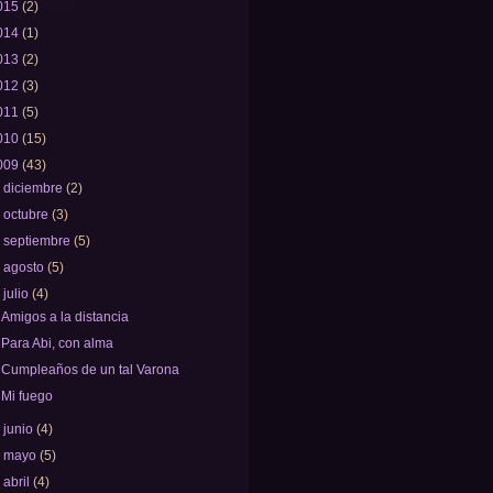
015
(2)
014
(1)
013
(2)
012
(3)
011
(5)
010
(15)
009
(43)
►
diciembre
(2)
►
octubre
(3)
►
septiembre
(5)
►
agosto
(5)
▼
julio
(4)
Amigos a la distancia
Para Abi, con alma
Cumpleaños de un tal Varona
Mi fuego
►
junio
(4)
►
mayo
(5)
►
abril
(4)