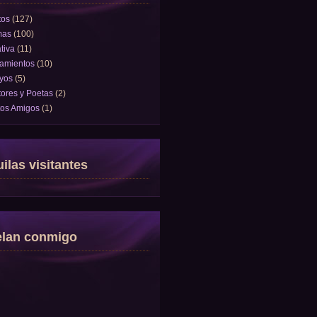
tos
(127)
mas
(100)
tiva
(11)
amientos
(10)
yos
(5)
tores y Poetas
(2)
tos Amigos
(1)
ilas visitantes
elan conmigo