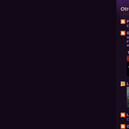
Otr
P
E
G
M
#
#
T
L
L
C
O