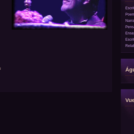
Escri
Poe
Narra
Pens
Ensa
Escri
Rela
s
Águ
Vu