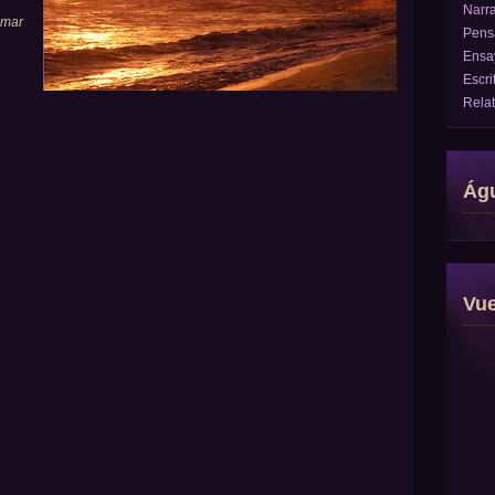
Narra
 mar
Pens
Ensa
Escri
Rela
Águ
Vu