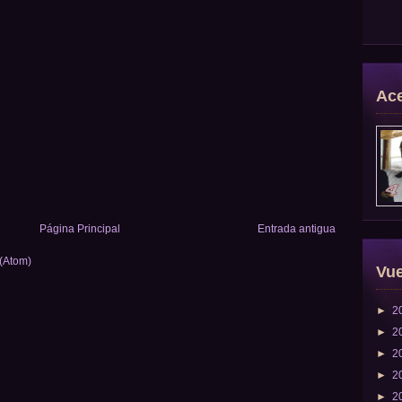
Ace
Página Principal
Entrada antigua
 (Atom)
Vue
►
2
►
2
►
2
►
2
►
2