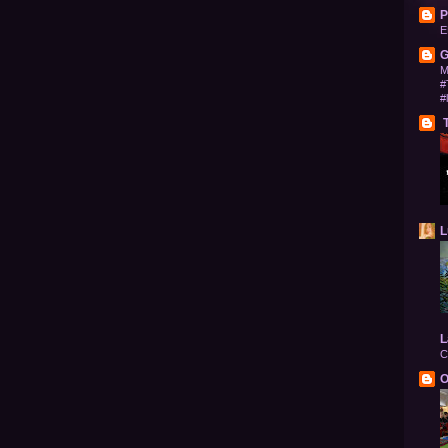
P
E
G
M
#
#
T
L
L
C
O