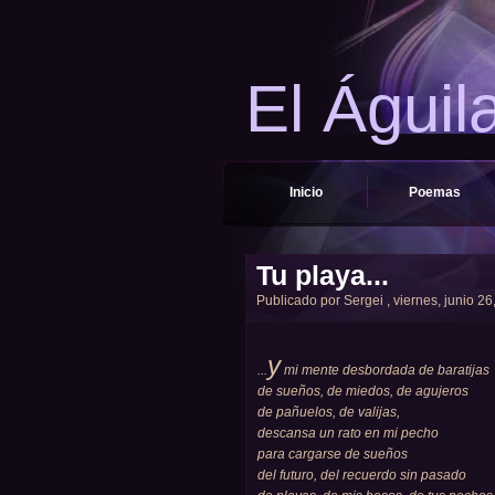
El Águil
Inicio
Poemas
Tu playa...
Publicado por
Sergei
, viernes, junio 26
y
...
mi mente desbordada de baratijas
de sueños, de miedos, de agujeros
de pañuelos, de valijas,
descansa un rato en mi pecho
para cargarse de sueños
del futuro, del recuerdo sin pasado