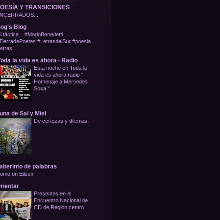
OESÍA Y TRANSICIONES
NCERRADOS...
og's Blog
i táctica... #MarioBenedetti
TierradePoetas #LetrasdelSur #poesia
letras
oda la vida es ahora - Radio
Esta noche en Toda la
vida es ahora radio "
Homenaje a Mercedes
Sosa "
una de Sal y Miel
De certezas y dilemas.
aberinto de palabras
omo on Eileen
rientar
Presentes en el
Encuentro Nacional de
CD de Region centro