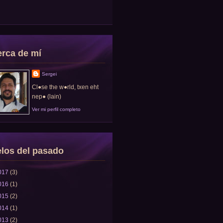
rca de mí
Sergei
Cl●se the w●rld, txen eht
nep● (lain)
Ver mi perfil completo
los del pasado
017
(3)
016
(1)
015
(2)
014
(1)
013
(2)