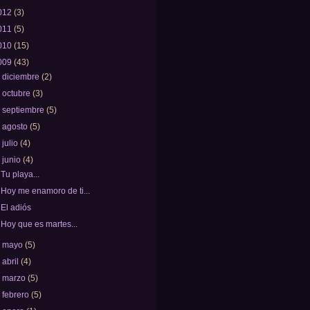
012
(3)
011
(5)
010
(15)
009
(43)
►
diciembre
(2)
►
octubre
(3)
►
septiembre
(5)
►
agosto
(5)
►
julio
(4)
▼
junio
(4)
Tu playa...
Hoy me enamoro de ti...
El adiós
Hoy que es martes...
►
mayo
(5)
►
abril
(4)
►
marzo
(5)
►
febrero
(5)