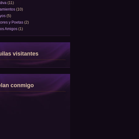
tiva
(11)
amientos
(10)
yos
(5)
tores y Poetas
(2)
tos Amigos
(1)
ilas visitantes
elan conmigo