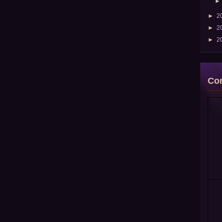
►
2
►
2
►
2
Com