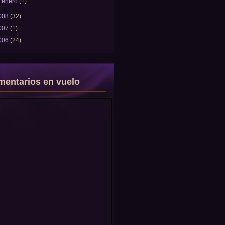
►
enero
(1)
008
(32)
007
(1)
006
(24)
entarios en vuelo