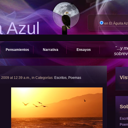
a Azul
en El Águila A
"...y 
Pensamientos
Narrativa
Ensayos
sobrevo
Vis
, 2009 at 12:39 a.m., in Categorías:
Escritos
,
Poemas
Sob
Escri
Poe