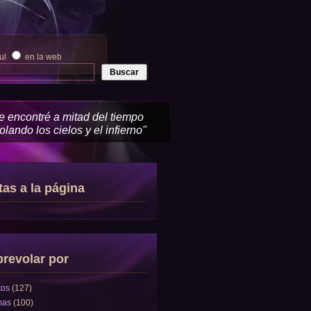
zul
en la web
me encontré a mitad del tiempo
lando los cielos y el infierno"
tas a la página
revolar por
tos
(127)
mas
(100)