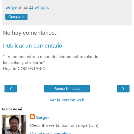
Sergei
a las
11:54 p.m.
Compartir
No hay comentarios.:
Publicar un comentario
"...y me encontré a mitad del tiempo sobrevolando
los cielos y el infierno"
Deja tu COMENTARIO:
‹
›
Página Principal
Ver la versión web
Acerca de mí
Sergei
Cl●se the w●rld, txen eht nep● (lain)
Ver mi perfil completo