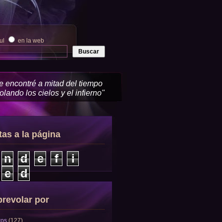
zul
en la web
me encontré a mitad del tiempo
lando los cielos y el infierno"
tas a la página
n
d
e
f
i
e
d
revolar por
tos
(127)