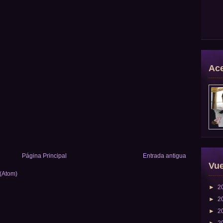
Ace
Página Principal
Entrada antigua
Vue
 (Atom)
►
2
►
2
►
2
►
2