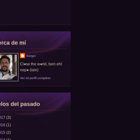
rca de mí
Sergei
Cl●se the w●rld, txen eht
nep● (lain)
Ver mi perfil completo
los del pasado
017
(3)
016
(1)
015
(2)
014
(1)