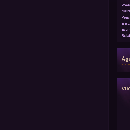
Poe
Narra
Pens
Ensa
Escri
Rela
Águ
Vu