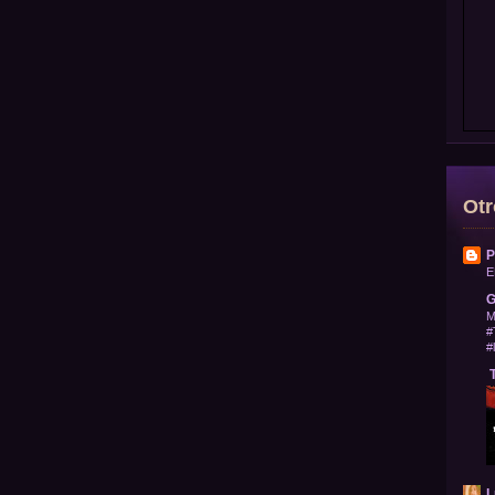
Otr
P
E
G
M
#
#
T
L