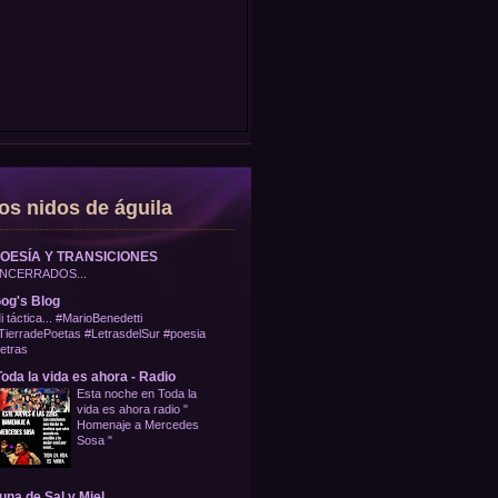
os nidos de águila
OESÍA Y TRANSICIONES
NCERRADOS...
og's Blog
i táctica... #MarioBenedetti
TierradePoetas #LetrasdelSur #poesia
letras
oda la vida es ahora - Radio
Esta noche en Toda la
vida es ahora radio "
Homenaje a Mercedes
Sosa "
una de Sal y Miel