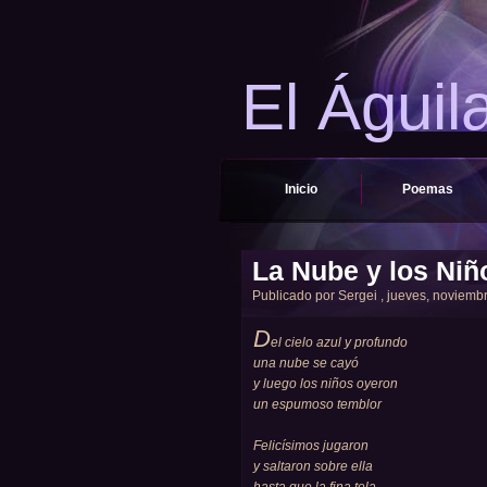
El Águil
Inicio
Poemas
La Nube y los Niñ
Publicado por
Sergei
, jueves, noviembr
D
el cielo azul y profundo
una nube se cayó
y luego los niños oyeron
un espumoso temblor
Felicísimos jugaron
y saltaron sobre ella