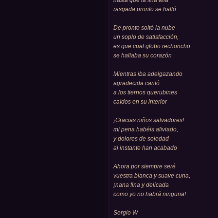
hasta que la fina tela
rasgada pronto se halló
De pronto soltó la nube
un soplo de satisfacción,
es que cual globo rechoncho
se hallaba su corazón
Mientras iba adelgazando
agradecida cantó
a los tiernos querubines
caídos en su interior
¡Gracias niños salvadores!
mi pena habéis aliviado,
y dolores de soledad
al instante han acabado
Ahora por siempre seré
vuestra blanca y suave cuna,
¡nana fina y delicada
como yo no habrá ninguna!
Sergio W