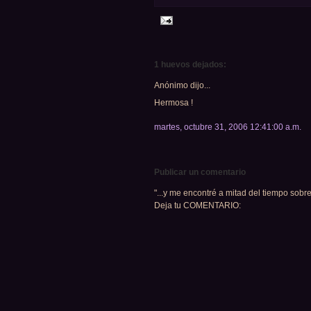
1 huevos dejados:
Anónimo dijo...
Hermosa !
martes, octubre 31, 2006 12:41:00 a.m.
Publicar un comentario
"...y me encontré a mitad del tiempo sobre
Deja tu COMENTARIO: