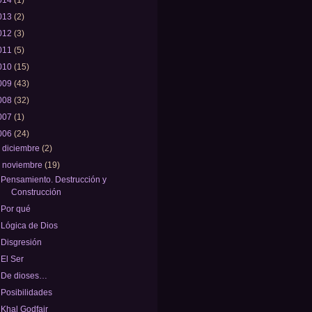
013
(2)
012
(3)
011
(5)
010
(15)
009
(43)
008
(32)
007
(1)
006
(24)
►
diciembre
(2)
▼
noviembre
(19)
Pensamiento. Destrucción y
Construcción
Por qué
Lógica de Dios
Disgresión
El Ser
De dioses…
Posibilidades
Khal Godfair