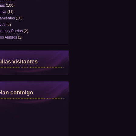
mas
(100)
tiva
(11)
amientos
(10)
yos
(5)
tores y Poetas
(2)
tos Amigos
(1)
ilas visitantes
elan conmigo