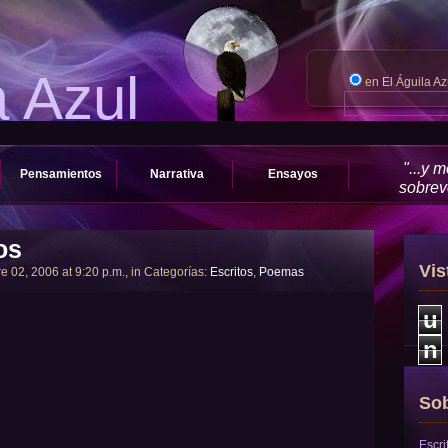
a Azul
en El Águila A
"...y 
Pensamientos
Narrativa
Ensayos
sobrevo
os
Vis
e 02, 2006 at 9:20 p.m., in Categorías:
Escritos
,
Poemas
u
n
Sob
Escri