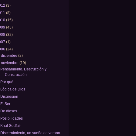
012
(3)
011
(5)
010
(15)
009
(43)
008
(32)
007
(1)
006
(24)
►
diciembre
(2)
▼
noviembre
(19)
Pensamiento. Destrucción y
Construcción
Por qué
Lógica de Dios
Disgresión
El Ser
De dioses…
Posibilidades
Khal Godfair
Discernimiento, un sueño de verano