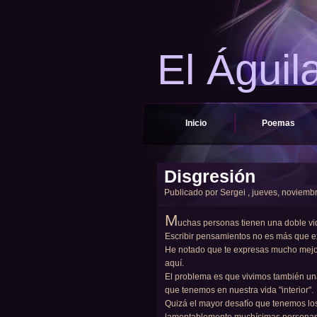
El Águil
Inicio
Poemas
Disgresión
Publicado por
Sergei
, jueves, noviembr
M
uchas personas tienen una doble vida:
Escribir pensamientos no es más que ex
He notado que te expresas mucho mejo
aquí.
El problema es que vivimos también una 
que tenemos en nuestra vida "interior".
Quizá el mayor desafío que tenemos lo