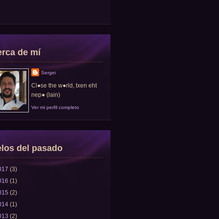
rca de mí
Sergei
Cl●se the w●rld, txen eht
nep● (lain)
Ver mi perfil completo
los del pasado
017
(3)
016
(1)
015
(2)
014
(1)
013
(2)