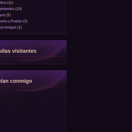
tiva
(11)
amientos
(10)
yos
(5)
tores y Poetas
(2)
tos Amigos
(1)
ilas visitantes
elan conmigo