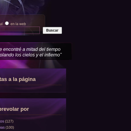
zul
en la web
me encontré a mitad del tiempo
lando los cielos y el infierno"
tas a la página
revolar por
tos
(127)
mas
(100)