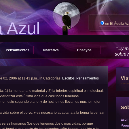
a Azul
en El Águila A
"...y 
Pensamientos
Narrativa
Ensayos
sobrevo
Vis
e 02, 2006 at 11:43 p.m., in Categorías:
Escritos
,
Pensamientos
 1) la mundanal o material y 2) la interior, espiritual o intelectual.
teriorizar esta última vida que casi todos tenemos.
r en este segundo plano, y de hecho nos llevamos mucho mejor
Sob
vida sobre el polvo, y es necesario adaptarla a la forma la pensar
Escri
s seres humanos (los que tenemos dos o más vidas, porque
Poe