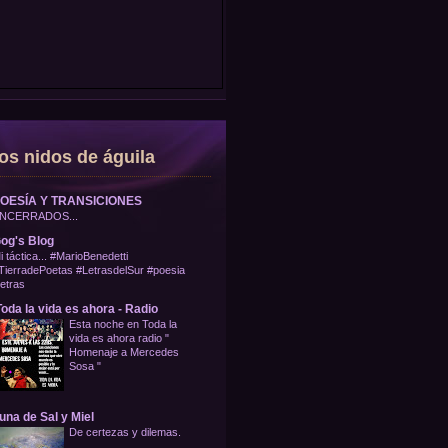
os nidos de águila
OESÍA Y TRANSICIONES
NCERRADOS...
og's Blog
i táctica... #MarioBenedetti
TierradePoetas #LetrasdelSur #poesia
letras
oda la vida es ahora - Radio
Esta noche en Toda la
vida es ahora radio "
Homenaje a Mercedes
Sosa "
una de Sal y Miel
De certezas y dilemas.