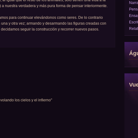
l igual que el resto de los animales, sólo tienen una vida a la
Narra
!) a nuestra verdadera y más pura forma de pensar interiormente.
Pens
Ensa
tamos para continuar elevándonos como seres. De lo contrario
Escri
 una y otra vez; armando y desarmando las figuras creadas con
Rela
 decidamos seguir la construcción y recorrer nuevos pasos.
Águ
Vu
volando los cielos y el infierno"