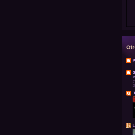
Otr
P
E
G
M
#
#
T
L