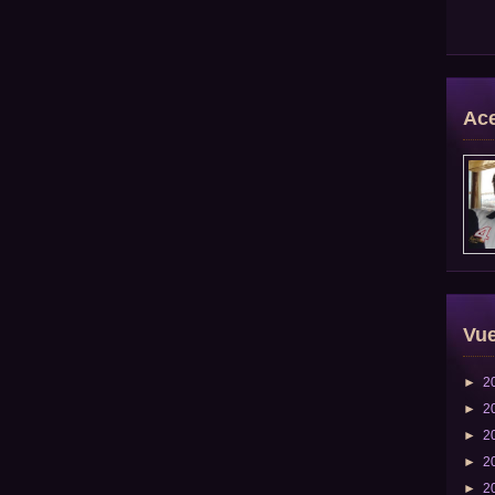
Ace
Vue
►
2
►
2
►
2
►
2
►
2