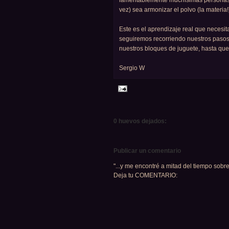
lamentablemente muchísimas personas, a
vez) sea armonizar el polvo (la materia
Este es el aprendizaje real que necesi
seguiremos recorriendo nuestros pasos
nuestros bloques de juguete, hasta que
Sergio W
0 huevos dejados:
Publicar un comentario
"...y me encontré a mitad del tiempo sobre
Deja tu COMENTARIO: