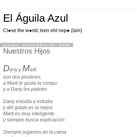
El Águila Azul
Cl●se the w●rld, txen eht nep● (lain)
jueves, noviembre 02, 2006
Nuestros Hijos
D
M
any y
arti
son dos pirulines,
a Marti le gusta la compu
y a Dany los patines
Dany estudia y estudia
y del grado es la mejor,
Marti es muy inteligente
y siempre busca explicación
Siempre jugamos en la cama