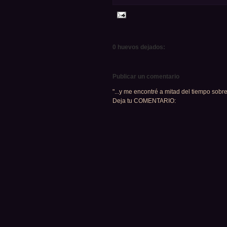
0 huevos dejados:
Publicar un comentario
"...y me encontré a mitad del tiempo sobre
Deja tu COMENTARIO: