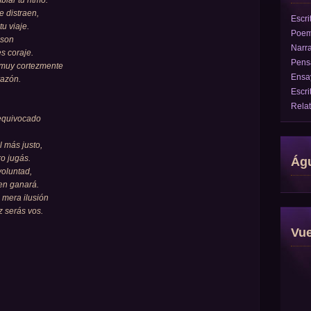
iar tu ritmo.
te distraen,
Escri
u viaje.
Poe
 son
Narra
s coraje.
Pens
y muy cortezmente
Ensa
razón.
Escri
Rela
 equivocado
l más justo,
o jugás.
Águ
voluntad,
ien ganará.
 mera ilusión
ez serás vos.
Vu