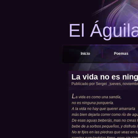
El Águil
Inicio
Poemas
La vida no es nin
Publicado por
Sergei
, jueves, noviembr
L
a vida es como una sandía,
no es ninguna porquería.
A la vida no hay que querer amarrarla
más bien dejarla correr como río de agu
De esas aguas beberás, mas no creas l
bebe de a sorbos pequeños, y disfruta l
No te fijes en las piedras que veas en 