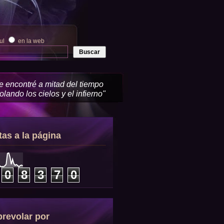
zul
en la web
me encontré a mitad del tiempo
lando los cielos y el infierno"
tas a la página
0
8
3
7
0
revolar por