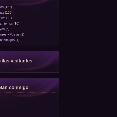
tos
(127)
mas
(100)
tiva
(11)
amientos
(10)
yos
(5)
tores y Poetas
(2)
tos Amigos
(1)
ilas visitantes
elan conmigo