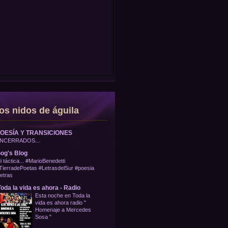
os nidos de águila
OESÍA Y TRANSICIONES
NCERRADOS...
og's Blog
i táctica... #MarioBenedetti
TierradePoetas #LetrasdelSur #poesia
letras
oda la vida es ahora - Radio
Esta noche en Toda la
vida es ahora radio "
Homenaje a Mercedes
Sosa "