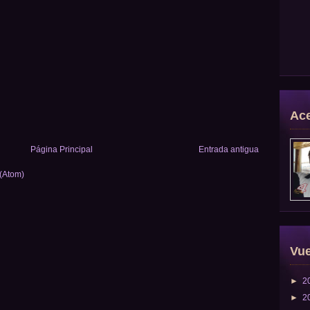
Ace
Página Principal
Entrada antigua
 (Atom)
Vue
►
2
►
2