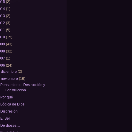
015
(2)
014
(1)
013
(2)
012
(3)
011
(5)
010
(15)
009
(43)
008
(32)
007
(1)
006
(24)
►
diciembre
(2)
▼
noviembre
(19)
Pensamiento. Destrucción y
Construcción
Por qué
Lógica de Dios
Disgresión
El Ser
De dioses…