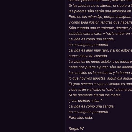
camina pateándolas firme, pero sin camb
Si las piedras no te alteran, ni siquiera 
las piedras sólo serán una alfombra en t
Pero no las mires fijo, porque malignas
y como toda ilusión tendrás que hacerle
Sólo cuando una te enfrente, detente 
salúdala cara a cara, y hazla entrar en 
La vida es como una sandía,
no es ninguna porquería.
La vida es algo muy raro, y si no estoy
nunca ataca de costado.
La vida es un juego astuto, y de todos e
nadie nos puede ayudar, sólo de adentr
La cuestión es la paciencia y la buena 
lo que hoy vos apostás, algún día algu
El gran secreto es que el tiempo es una
y que al fin y al cabo el “otro” alguna v
Si de diamante fueran los mares,
¿ vos usarías collar ?
La vida es como una sandía,
no es ninguna porquería.
Para algo está.
Sergio W