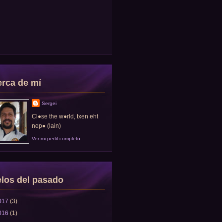
rca de mí
Sergei
Cl●se the w●rld, txen eht
nep● (lain)
Ver mi perfil completo
los del pasado
017
(3)
016
(1)