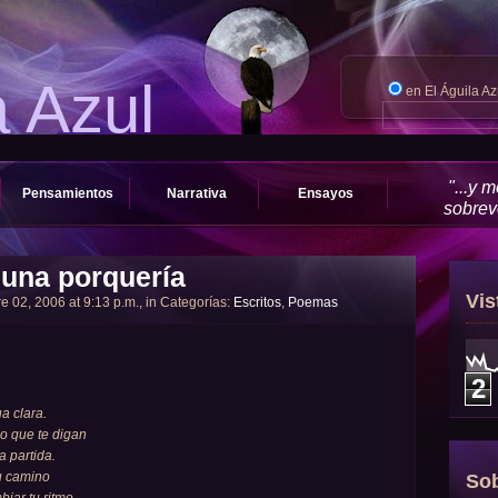
a Azul
en El Águila A
"...y 
Pensamientos
Narrativa
Ensayos
sobrevo
guna porquería
Vis
e 02, 2006 at 9:13 p.m., in Categorías:
Escritos
,
Poemas
2
a clara.
o que te digan
a partida.
tu camino
Sob