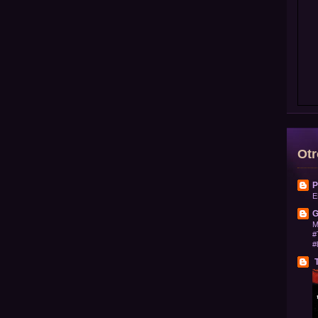
Otr
P
E
G
M
#
#
T